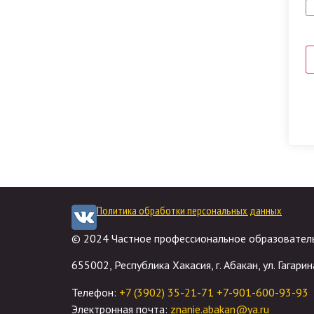
Политика обработки персональных данных
© 2024 Частное профессиональное образователь
655002, Республика Хакасия, г. Абакан, ул. Гагарина
Телефон:
+7 (3902) 35-21-71
+7-901-600-93-93
Электронная почта:
znanie.abakan@ya.ru