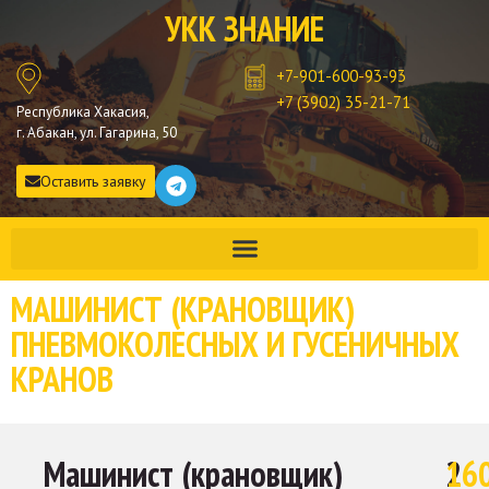
УКК ЗНАНИЕ
+7-901-600-93-93
+7 (3902) 35-21-71
Республика Хакасия,
г. Абакан, ул. Гагарина, 50
Оставить заявку
МАШИНИСТ (КРАНОВЩИК)
ПНЕВМОКОЛЕСНЫХ И ГУСЕНИЧНЫХ
КРАНОВ
Машинист (крановщик)
2
16