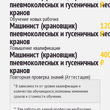
пневмоколесных и гусеничных
ме
₽
кранов
Обучение новых рабочих
Машинист (крановщик)
1
12
пневмоколесных и гусеничных
ме
₽
кранов
Повышение квалификации
Машинист (крановщик)
40
пневмоколесных и гусеничных
₽
кранов
Повторная проверка знаний (Аттестация)
* В зависимости от уровня квалификации и
количества обучающихся, возможны изменения
сроков и стоимости обучения.
** Для работы по данной профессии необходимо